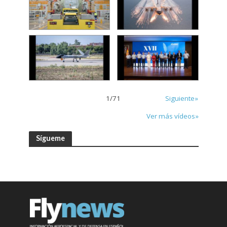
1
/
71
Siguiente»
Ver más vídeos»
Sígueme