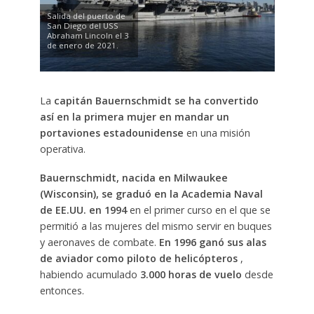
Salida del puerto de
San Diego del USS
Abraham Lincoln el 3
de enero de 2021.
La
capitán Bauernschmidt se ha convertido
así en la primera mujer en mandar un
portaviones estadounidense
en una misión
operativa.
Bauernschmidt, nacida en Milwaukee
(Wisconsin), se graduó en la Academia Naval
de EE.UU. en 1994
en el primer curso en el que se
permitió a las mujeres del mismo servir en buques
y aeronaves de combate.
En 1996 ganó sus alas
de aviador como piloto de helicópteros
,
habiendo acumulado
3.000 horas de vuelo
desde
entonces.