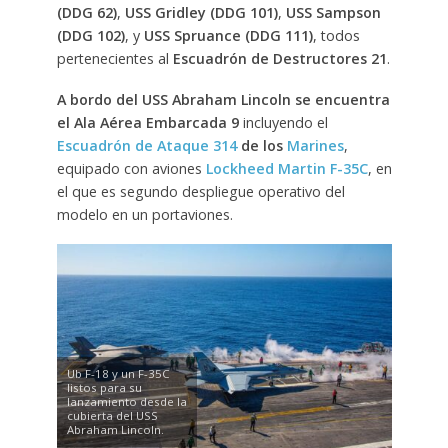
(DDG 62)
,
USS Gridley (DDG 101)
,
USS Sampson
(DDG 102)
, y
USS Spruance (DDG 111)
, todos
pertenecientes al
Escuadrón de Destructores 21
.
A bordo del USS Abraham Lincoln se encuentra
el Ala Aérea Embarcada 9
incluyendo el
Escuadrón de Ataque 314
de los
Marines
,
equipado con aviones
Lockheed Martin F-35C
, en
el que es segundo despliegue operativo del
modelo en un portaviones.
Ub F-18 y un F-35C
listos para su
lanzamiento desde la
cubierta del USS
Abraham Lincoln.