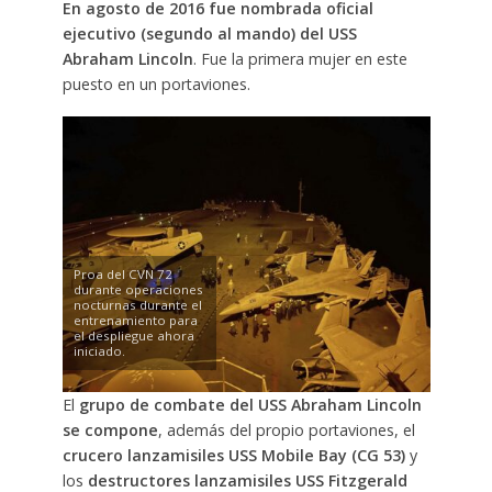
En agosto de 2016 fue nombrada oficial
ejecutivo (segundo al mando) del USS
Abraham Lincoln
. Fue la primera mujer en este
puesto en un portaviones.
Proa del CVN 72
durante operaciones
nocturnas durante el
entrenamiento para
el despliegue ahora
iniciado.
El
grupo de combate del USS Abraham Lincoln
se compone
, además del propio portaviones, el
crucero lanzamisiles USS Mobile Bay (CG 53)
y
los
destructores lanzamisiles
USS Fitzgerald