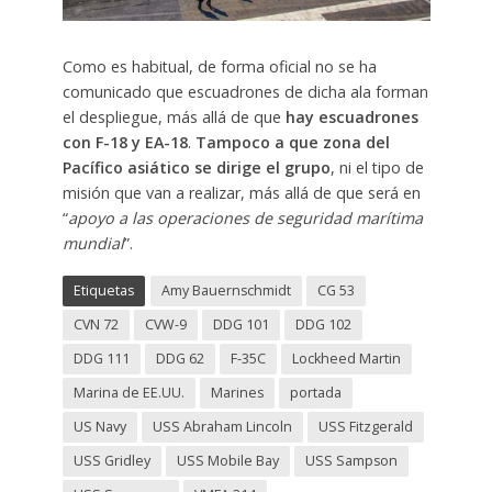
Como es habitual, de forma oficial no se ha
comunicado que escuadrones de dicha ala forman
el despliegue, más allá de que
hay escuadrones
con F-18 y EA-18
.
Tampoco a que zona del
Pacífico asiático se dirige el grupo
, ni el tipo de
misión que van a realizar, más allá de que será en
“
apoyo a las operaciones de seguridad marítima
mundial
”.
Etiquetas
Amy Bauernschmidt
CG 53
CVN 72
CVW-9
DDG 101
DDG 102
DDG 111
DDG 62
F-35C
Lockheed Martin
Marina de EE.UU.
Marines
portada
US Navy
USS Abraham Lincoln
USS Fitzgerald
USS Gridley
USS Mobile Bay
USS Sampson