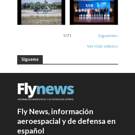
1
/
71
Siguiente»
Ver más vídeos»
Sígueme
Fly News, información
aeroespacial y de defensa en
español