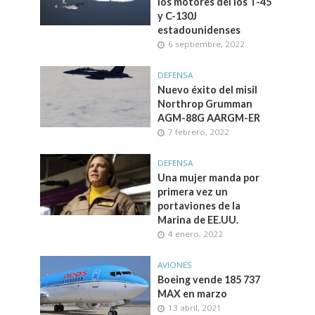
los motores del los T-45
y C-130J
estadounidenses
6 septiembre, 2022
DEFENSA
Nuevo éxito del misil
Northrop Grumman
AGM-88G AARGM-ER
7 febrero, 2022
DEFENSA
Una mujer manda por
primera vez un
portaviones de la
Marina de EE.UU.
4 enero, 2022
AVIONES
Boeing vende 185 737
MAX en marzo
13 abril, 2021