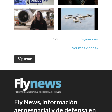
1
/
8
Siguiente»
Ver más vídeos»
Sígueme
Fly News, información
aeroespacial y de defensa en