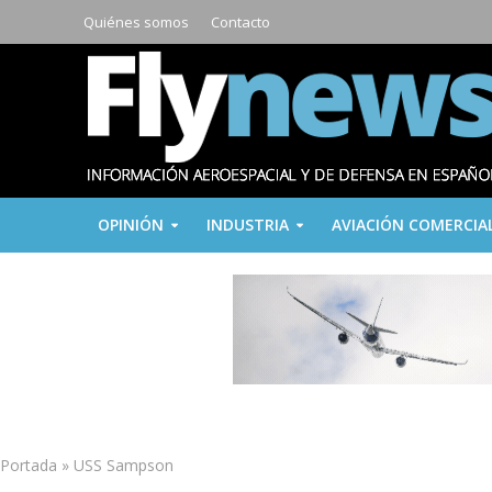
Quiénes somos
Contacto
OPINIÓN
INDUSTRIA
AVIACIÓN COMERCIA
Portada
»
USS Sampson