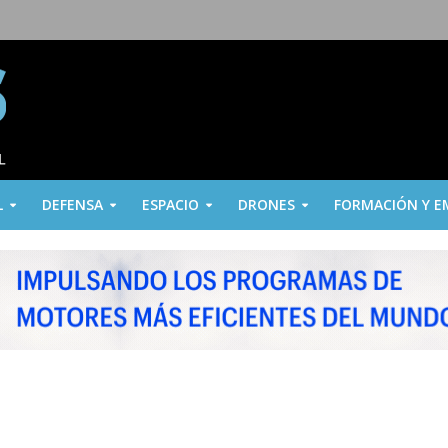
L
DEFENSA
ESPACIO
DRONES
FORMACIÓN Y E