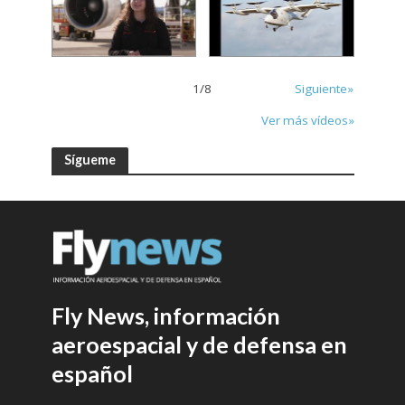
1
/
8
Siguiente»
Ver más vídeos»
Sígueme
Fly News, información
aeroespacial y de defensa en
español