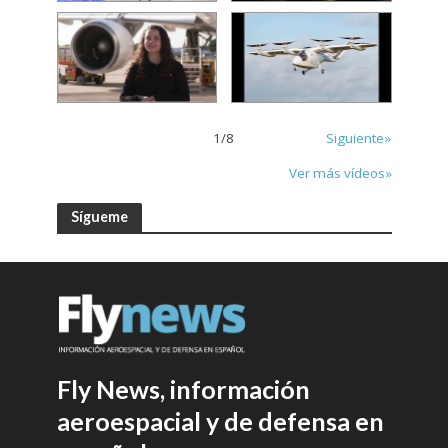
1
/
8
Siguiente»
Ver más vídeos»
Sígueme
Fly News, información
aeroespacial y de defensa en