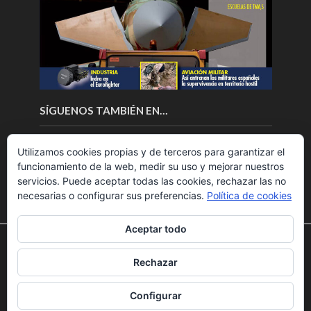
SÍGUENOS TAMBIÉN EN…
Utilizamos cookies propias y de terceros para garantizar el
funcionamiento de la web, medir su uso y mejorar nuestros
servicios. Puede aceptar todas las cookies, rechazar las no
necesarias o configurar sus preferencias.
Política de cookies
Aceptar todo
Utilizamos cookies para ofrecerte la mejor experiencia en
nuestra web.
Rechazar
Puedes aprender más sobre qué cookies utilizamos o
Copyright © 2018.Fly News.
Noticias aerospacial
/
Noticias
desactivarlas en los
ajustes
.
UAS aviación comercial
Configurar
Aceptar
Rechazar
Ajustes