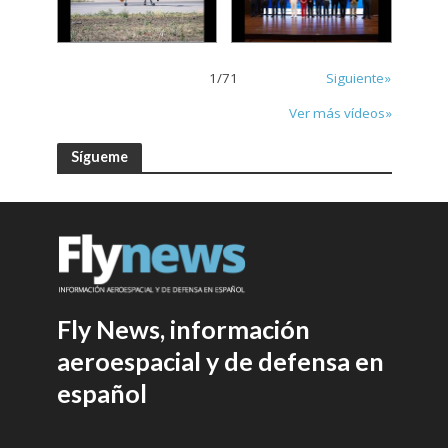
1
/
71
Siguiente»
Ver más vídeos»
Sígueme
Fly News, información
aeroespacial y de defensa en
español