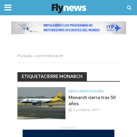
Portada
»
cierre Monarch
ETIQUETACIERRE MONARCH
AEROLINEAS
•
ESPAÑA
Monarch cierra tras 50
años
2 octubre, 2017