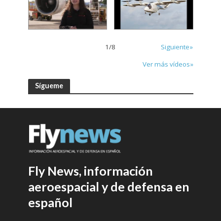
1
/
8
Siguiente»
Ver más vídeos»
Sígueme
Fly News, información
aeroespacial y de defensa en
español