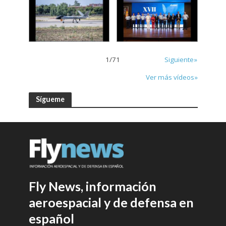
1
/
71
Siguiente»
Ver más vídeos»
Sígueme
Fly News, información
aeroespacial y de defensa en
español