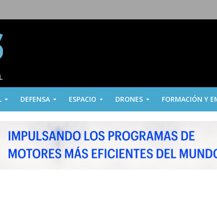
L
DEFENSA
ESPACIO
DRONES
FORMACIÓN Y E