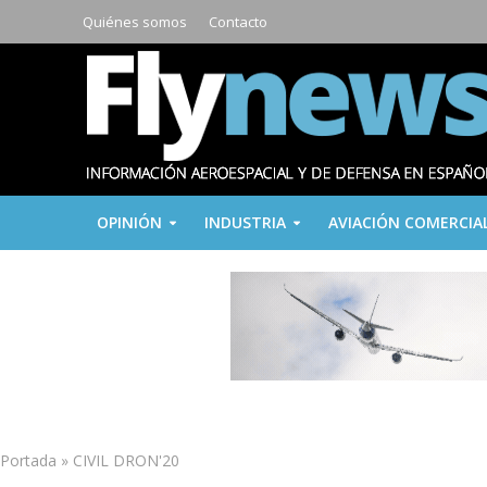
Quiénes somos
Contacto
OPINIÓN
INDUSTRIA
AVIACIÓN COMERCIA
Portada
»
CIVIL DRON'20