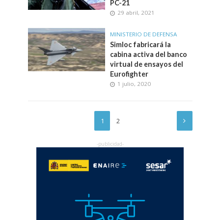
PC-21
29 abril, 2021
MINISTERIO DE DEFENSA
Simloc fabricará la
cabina activa del banco
virtual de ensayos del
Eurofighter
1 julio, 2020
1
2