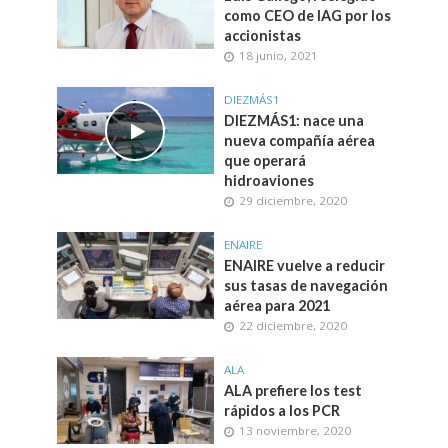
como CEO de IAG por los
accionistas
18 junio, 2021
DIEZMÁS1
DIEZMÁS1: nace una
nueva compañía aérea
que operará
hidroaviones
29 diciembre, 2020
ENAIRE
ENAIRE vuelve a reducir
sus tasas de navegación
aérea para 2021
22 diciembre, 2020
ALA
ALA prefiere los test
rápidos a los PCR
13 noviembre, 2020