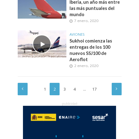
Iberia, un año más entre
las más puntuales del
mundo
7 enero, 2020
AVIONES
Sukhoi comienza las
entregas de los 100
nuevos SSJ100 de
Aeroflot
2 enero, 2020
1
2
3
4
…
17