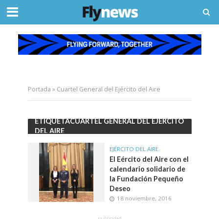
Portada
»
Cuartel General del Ejército del Aire
ETIQUETACUARTEL GENERAL DEL EJÉRCITO
DEL AIRE
EJÉRCITO DEL AIRE
El Eército del Aire con el
calendario solidario de
la Fundación Pequeño
Deseo
18 noviembre, 2016