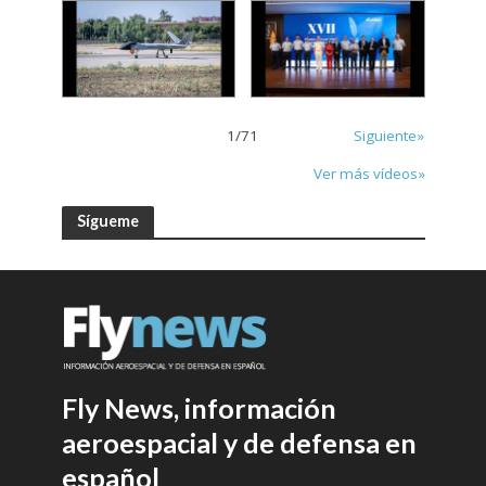
1
/
71
Siguiente»
Ver más vídeos»
Sígueme
Fly News, información
aeroespacial y de defensa en
español