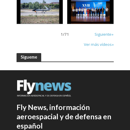
1
/
71
Siguiente»
Ver más vídeos»
Sígueme
Fly News, información
aeroespacial y de defensa en
español