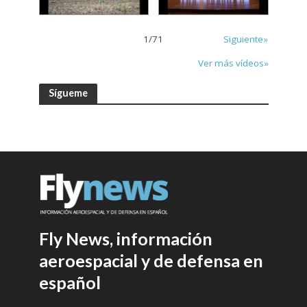
1
/
71
Siguiente»
Ver más vídeos»
Sígueme
Fly News, información
aeroespacial y de defensa en
español