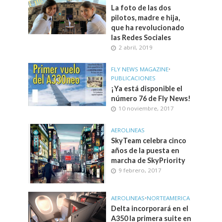
La foto de las dos
pilotos, madre e hija,
que ha revolucionado
las Redes Sociales
2 abril, 2019
FLY NEWS MAGAZINE
•
PUBLICACIONES
¡Ya está disponible el
número 76 de Fly News!
10 noviembre, 2017
AEROLINEAS
SkyTeam celebra cinco
años de la puesta en
marcha de SkyPriority
9 febrero, 2017
AEROLINEAS
•
NORTEAMERICA
Delta incorporará en el
A350 la primera suite en