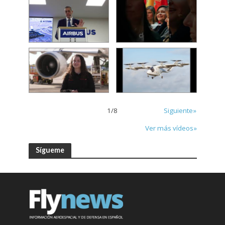
1
/
8
Siguiente»
Ver más vídeos»
Sígueme