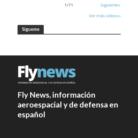
1
/
71
Siguiente»
Ver más vídeos»
Sígueme
Fly News, información
aeroespacial y de defensa en
español