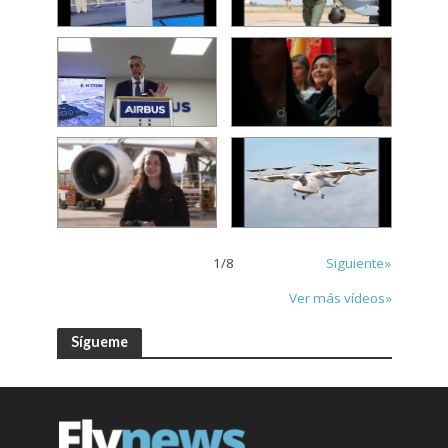
1
/
8
Siguiente»
Ver más vídeos»
Sígueme