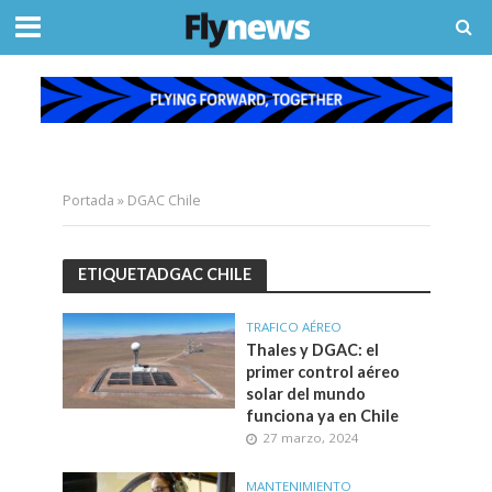
Portada
»
DGAC Chile
ETIQUETADGAC CHILE
TRAFICO AÉREO
Thales y DGAC: el
primer control aéreo
solar del mundo
funciona ya en Chile
27 marzo, 2024
MANTENIMIENTO