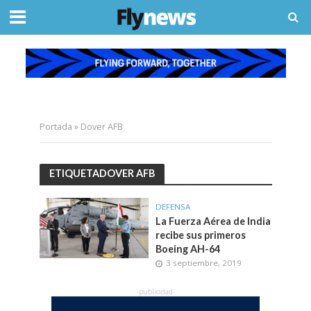
Portada
»
Dover AFB
ETIQUETADOVER AFB
DEFENSA
La Fuerza Aérea de India
recibe sus primeros
Boeing AH-64
3 septiembre, 2019