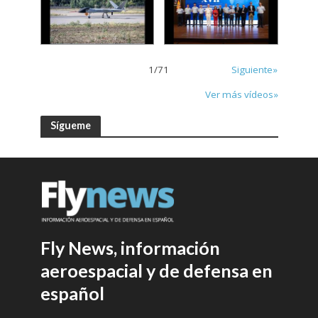
1
/
71
Siguiente»
Ver más vídeos»
Sígueme
Fly News, información
aeroespacial y de defensa en
español