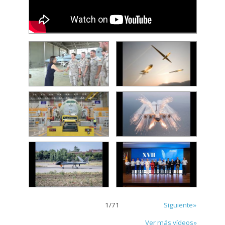
1
/
71
Siguiente»
Ver más vídeos»