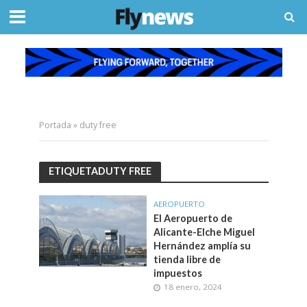
Portada
»
duty free
ETIQUETADUTY FREE
AEROPUERTO
El Aeropuerto de
Alicante-Elche Miguel
Hernández amplía su
tienda libre de
impuestos
18 enero, 2024