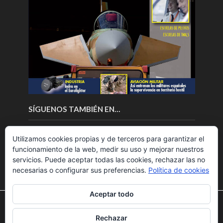
SÍGUENOS TAMBIÉN EN…
Utilizamos cookies propias y de terceros para garantizar el
funcionamiento de la web, medir su uso y mejorar nuestros
servicios. Puede aceptar todas las cookies, rechazar las no
necesarias o configurar sus preferencias.
Política de cookies
Aceptar todo
Utilizamos cookies para ofrecerte la mejor experiencia en
nuestra web.
Rechazar
Puedes aprender más sobre qué cookies utilizamos o
Copyright © 2018.Fly News.
Noticias aerospacial
/
Noticias