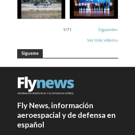
1
/
71
Siguiente»
Ver más vídeos»
Sígueme
Fly News, información
aeroespacial y de defensa en
español