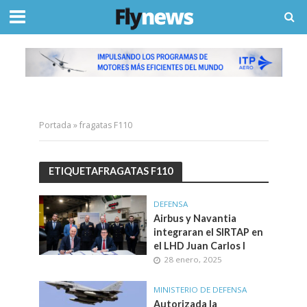
Portada
»
fragatas F110
ETIQUETAFRAGATAS F110
DEFENSA
Airbus y Navantia
integraran el SIRTAP en
el LHD Juan Carlos I
28 enero, 2025
MINISTERIO DE DEFENSA
Autorizada la