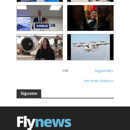
1
/
8
Siguiente»
Ver más vídeos»
Sígueme