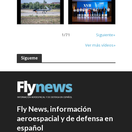
1
/
71
Siguiente»
Ver más vídeos»
Sígueme
Fly News, información
aeroespacial y de defensa en
español