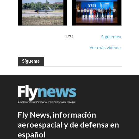
1
/
71
Siguiente»
Ver más vídeos»
Sígueme
Fly News, información
aeroespacial y de defensa en
español