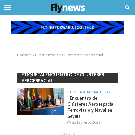
Portada
»
I Encuentro de Clústeres Aeroespacial
ETIQUETAI ENCUENTRO DE CLÚSTERES
AEROESPACIAL
CLÚSTER AERONÁUTICOS
I Encuentro de
Clústeres Aeroespacial,
Ferroviario y Naval en
Sevilla
23 febrero, 2022