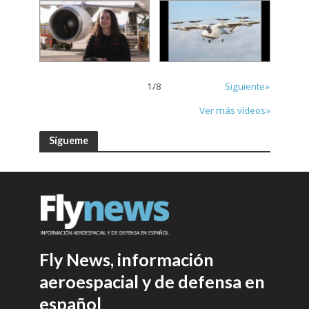
1
/
8
Siguiente»
Ver más vídeos»
Sígueme
Fly News, información
aeroespacial y de defensa en
español