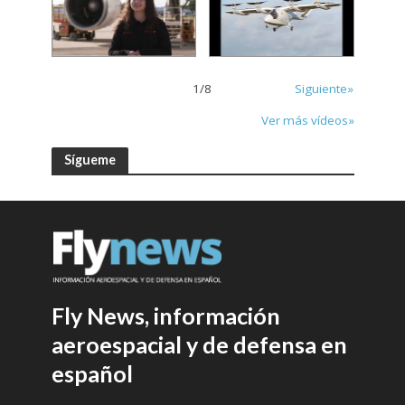
1
/
8
Siguiente»
Ver más vídeos»
Sígueme
Fly News, información
aeroespacial y de defensa en
español