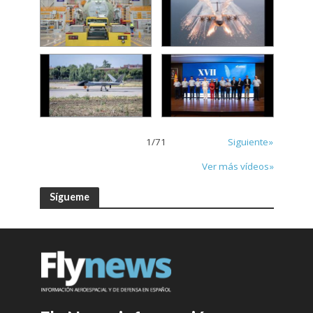
1
/
71
Siguiente»
Ver más vídeos»
Sígueme