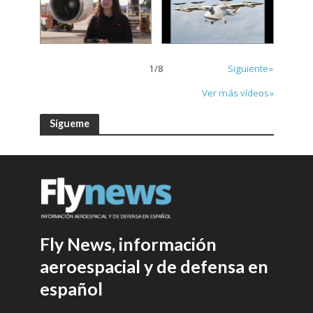
1
/
8
Siguiente»
Ver más vídeos»
Sígueme
Fly News, información
aeroespacial y de defensa en
español