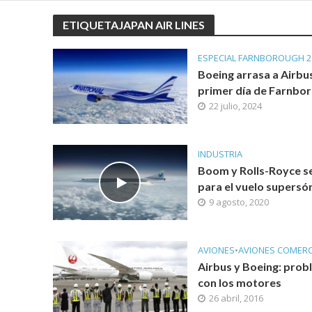
ETIQUETAJAPAN AIR LINES
ESPECIAL FARNBOROUGH 2
Boeing arrasa a Airbus
primer día de Farnbo
22 julio, 2024
INDUSTRIA
Boom y Rolls-Royce s
para el vuelo supersó
9 agosto, 2020
AVIONES
•
AVIONES COMERC
Airbus y Boeing: pro
con los motores
26 abril, 2016