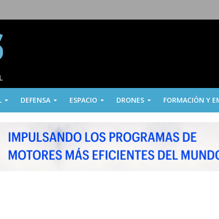
L
DEFENSA
ESPACIO
DRONES
FORMACIÓN Y E