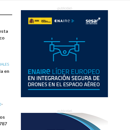
esta
ico
IALES
da en
O
•
vos
 787