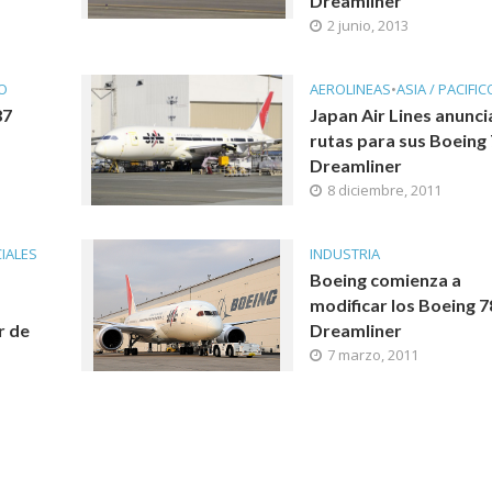
Dreamliner
2 junio, 2013
CO
AEROLINEAS
•
ASIA / PACIFIC
87
Japan Air Lines anunci
rutas para sus Boeing
Dreamliner
8 diciembre, 2011
IALES
INDUSTRIA
Boeing comienza a
modificar los Boeing 7
r de
Dreamliner
7 marzo, 2011