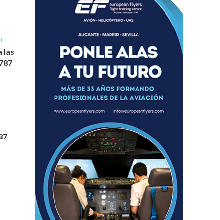
O
a las
 787
87