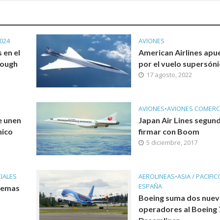
024
AVIONES
 en el
American Airlines apu
rough
por el vuelo supersón
17 agosto, 2022
AVIONES
•
AVIONES COMERC
e unen
Japan Air Lines segun
nico
firmar con Boom
5 diciembre, 2017
IALES
AEROLINEAS
•
ASIA / PACIFIC
ESPAÑA
blemas
Boeing suma dos nue
operadores al Boeing