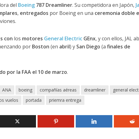
dora del
Boeing
787 Dreamliner
. Su competidora en Japón,
J
mplares
,
entregados
por Boeing en una
ceremonia doble 
viones.
s con
los
motores
General Electric
GEnx
, y con ellos, JAL a
menzando por
Boston
(en
abril
) y
San Diego
(a
finales de
ado por la FAA el 10 de marzo
.
ANA
boeing
compañías aéreas
dreamliner
general elect
os vuelos
portada
priemra entrega