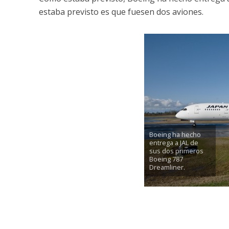
estaba previsto es que fuesen dos aviones.
Boeing ha hecho
entrega a JAL de
sus dos primeros
Boeing 787
Dreamliner.