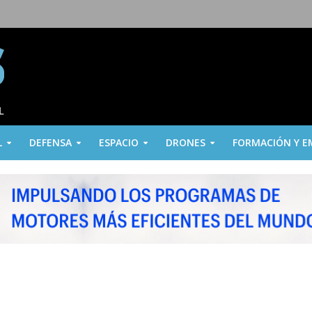
L
DEFENSA
ESPACIO
DRONES
FORMACIÓN Y E