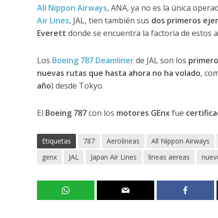
All Nippon Airways
, ANA, ya no es la única opera
Air Lines
, JAL, tien también sus
dos primeros eje
Everett
donde se encuentra la factoría de estos a
Los
Boeing 787 Deamliner
de JAL son los
primero
nuevas rutas que hasta ahora no ha volado
, co
año
) desde Tokyo.
El
Boeing 787
con los
motores GEnx
fue
certific
Etiquetas
787
Aerolineas
All Nippon Airways
genx
JAL
Japan Air Lines
lineas aereas
nuev