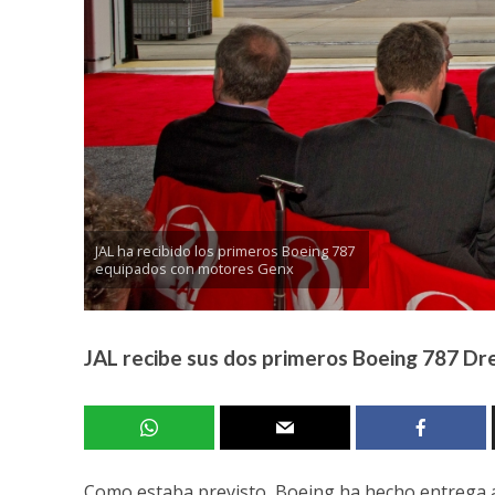
JAL ha recibido los primeros Boeing 787
equipados con motores Genx
JAL recibe sus dos primeros Boeing 787 Dr
Como estaba previsto, Boeing ha hecho entrega a