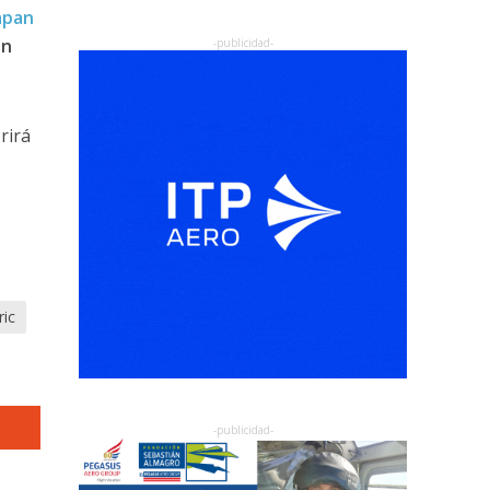
apan
en
brirá
ric