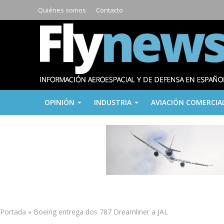
Quiénes somos
Contacto
OPINIÓN
INDUSTRIA
AVIACIÓN COMERCIA
Portada
»
Boeing entrega dos 787 Dreamliner a JAL