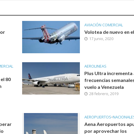
AVIACIÓN COMERCIAL
por
Volotea de nuevo en el
s
17 junio, 2020
MERCIAL
AEROLINEAS
Plus Ultra incrementa 
el 80
frecuencias semanales
n
vuelo a Venezuela
28 febrero, 2019
AEROPUERTOS
•
NACIONALE
perar
Aena Aeropuertos ap
io
por aprovechar los