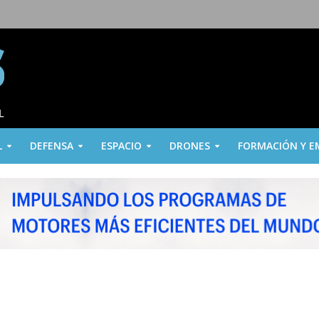
L
DEFENSA
ESPACIO
DRONES
FORMACIÓN Y E