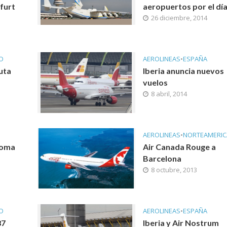
furt
aeropuertos por el dí
26 diciembre, 2014
CO
AEROLINEAS
•
ESPAÑA
ruta
Iberia anuncia nuevos
vuelos
8 abril, 2014
AEROLINEAS
•
NORTEAMERIC
Roma
Air Canada Rouge a
Barcelona
8 octubre, 2013
CO
AEROLINEAS
•
ESPAÑA
87
Iberia y Air Nostrum