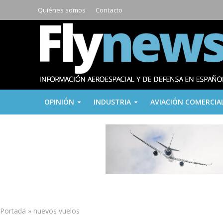
Quiénes somos
Contacto
OPINIÓN
INDUSTRIA
AVIACIÓN COMERCIA
Portada
»
nuevos vuelos