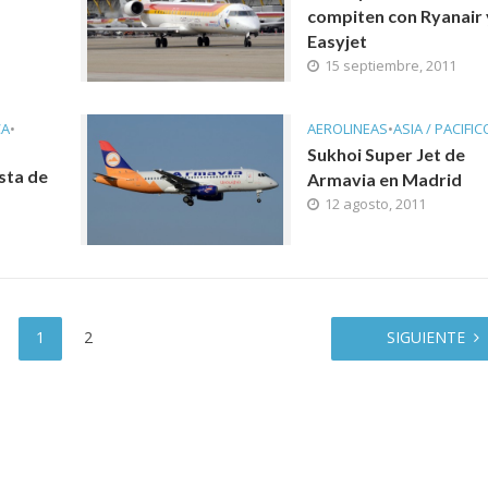
compiten con Ryanair 
Easyjet
15 septiembre, 2011
CA
•
AEROLINEAS
•
ASIA / PACIFIC
Sukhoi Super Jet de
sta de
Armavia en Madrid
12 agosto, 2011
1
2
SIGUIENTE