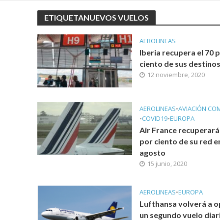
ETIQUETANUEVOS VUELOS
AEROLINEAS
Iberia recupera el 70 
ciento de sus destino
12 noviembre, 2020
AEROLINEAS
•
AVIACIÓN CO
•
COVID19
•
EUROPA
Air France recuperará 
por ciento de su red e
agosto
15 junio, 2020
AEROLINEAS
•
EUROPA
Lufthansa volverá a o
un segundo vuelo diar