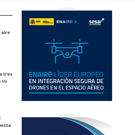
 aire
a tres
 su
S
uesta