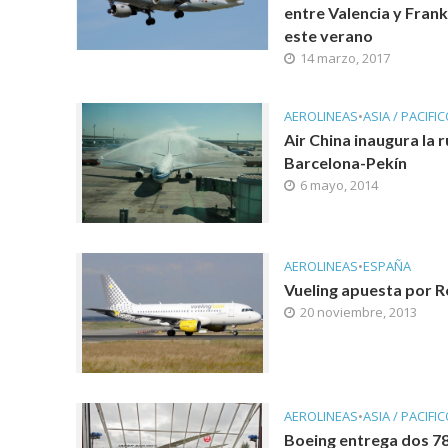
entre Valencia y Frank
este verano
14 marzo, 2017
AEROLINEAS
•
ASIA / PACIFI
Air China inaugura la 
Barcelona-Pekín
6 mayo, 2014
AEROLINEAS
•
ESPAÑA
Vueling apuesta por 
20 noviembre, 2013
AEROLINEAS
•
ASIA / PACIFI
Boeing entrega dos 7