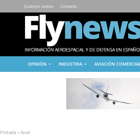
Quiénes somos
Contacto
OPINIÓN
INDUSTRIA
AVIACIÓN COMERCIA
Portada
»
level