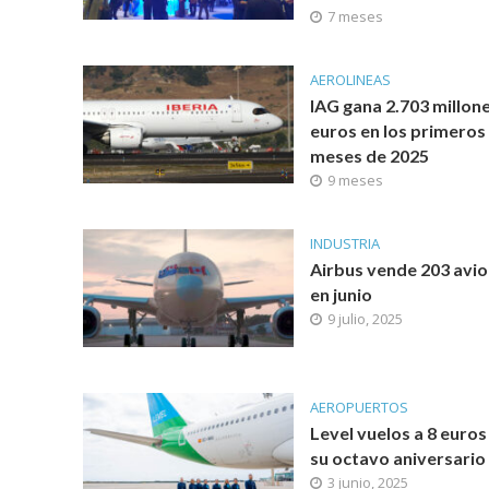
7 meses
AEROLINEAS
IAG gana 2.703 millon
euros en los primeros
meses de 2025
9 meses
INDUSTRIA
Airbus vende 203 avi
en junio
9 julio, 2025
AEROPUERTOS
Level vuelos a 8 euros
su octavo aniversario
3 junio, 2025