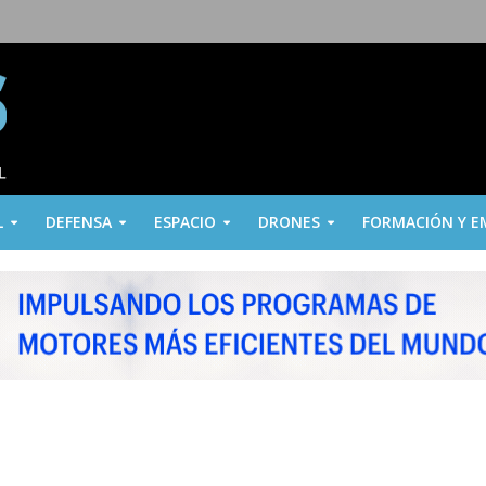
L
DEFENSA
ESPACIO
DRONES
FORMACIÓN Y E