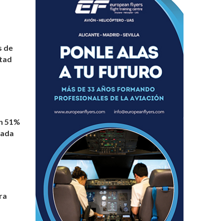
s de
itad
n 51%
rada
ra