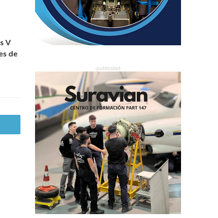
s V
es de