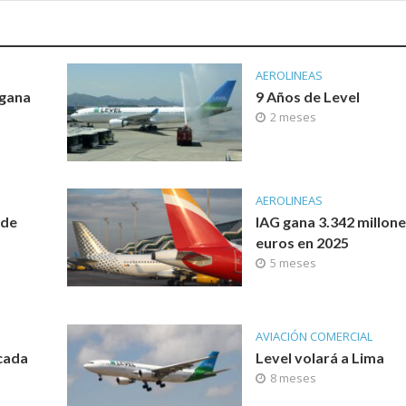
AEROLINEAS
 gana
9 Años de Level
2 meses
AEROLINEAS
 de
IAG gana 3.342 millone
euros en 2025
5 meses
AVIACIÓN COMERCIAL
rcada
Level volará a Lima
8 meses