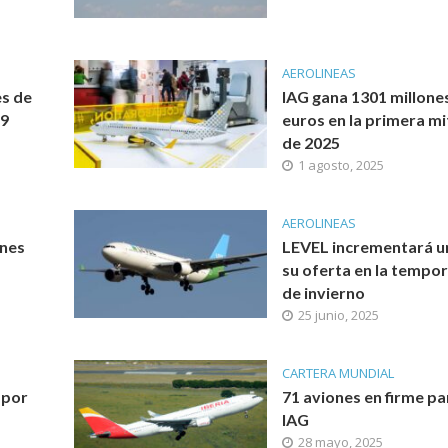
AEROLINEAS
es de
IAG gana 1301 millone
 9
euros en la primera m
de 2025
1 agosto, 2025
AEROLINEAS
ones
LEVEL incrementará u
su oferta en la tempo
de invierno
25 junio, 2025
CARTERA MUNDIAL
 por
71 aviones en firme pa
IAG
28 mayo, 2025