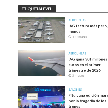
ETIQUETALEVEL
AEROLINEAS
IAG factura más pero
menos
1 semana
AEROLINEAS
IAG gana 301 millones
euros en el primer
trimestre de 2026
3 meses
SALONES
Fitur, una edición ma
por la tragedia de los
trenes