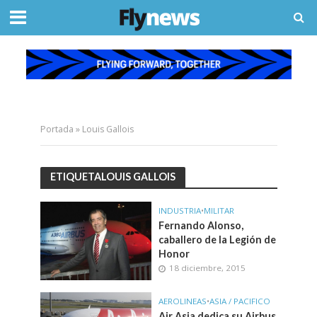
Portada
»
Louis Gallois
ETIQUETALOUIS GALLOIS
INDUSTRIA
•
MILITAR
Fernando Alonso,
caballero de la Legión de
Honor
18 diciembre, 2015
AEROLINEAS
•
ASIA / PACIFICO
Air Asia dedica su Airbus