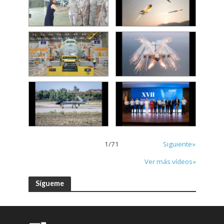
1
/
71
Siguiente»
Ver más vídeos»
Sígueme