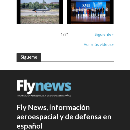
1
/
71
Siguiente»
Ver más vídeos»
Sígueme
Fly News, información
aeroespacial y de defensa en
español