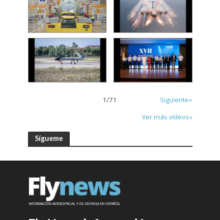
1
/
71
Siguiente»
Ver más vídeos»
Sígueme