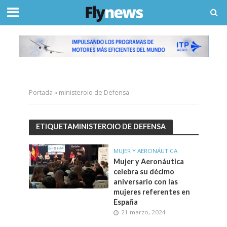
Portada
»
ministeroio de Defensa
ETIQUETAMINISTEROIO DE DEFENSA
MUJER Y AERONÁUTICA
Mujer y Aeronáutica
celebra su décimo
aniversario con las
mujeres referentes en
España
21 marzo, 2024