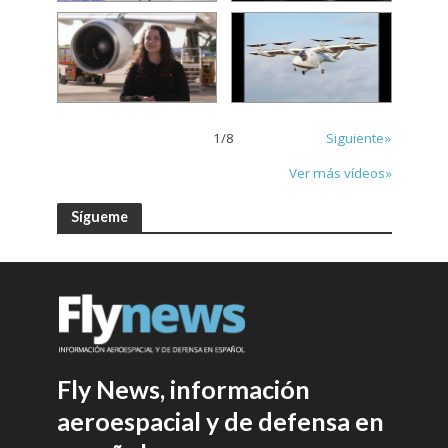
1
/
8
Siguiente»
Ver más vídeos»
Sígueme
Fly News, información
aeroespacial y de defensa en