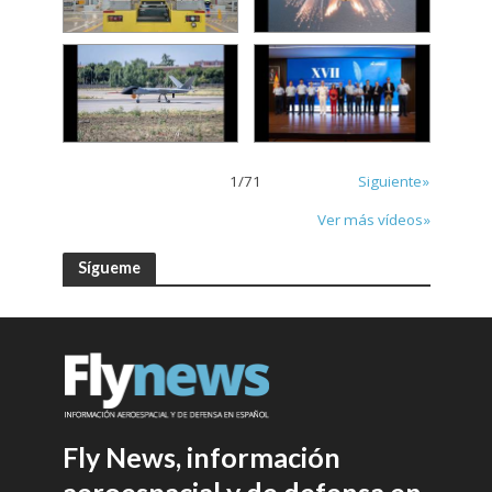
1
/
71
Siguiente»
Ver más vídeos»
Sígueme
Fly News, información