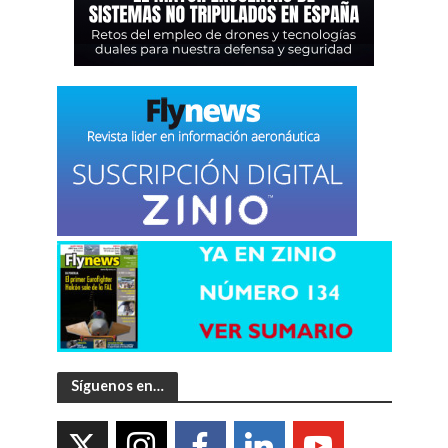
Síguenos en…