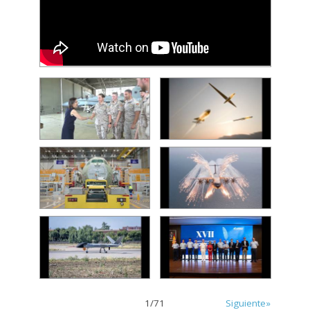
1
/
71
Siguiente»