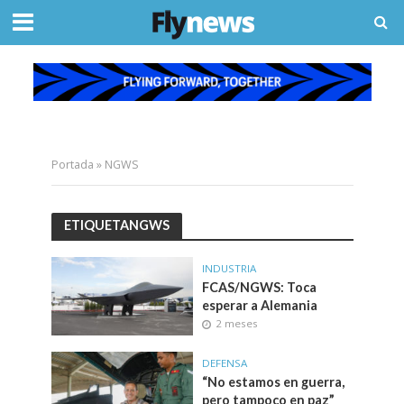
Portada
»
NGWS
ETIQUETANGWS
INDUSTRIA
FCAS/NGWS: Toca
esperar a Alemania
2 meses
DEFENSA
“No estamos en guerra,
pero tampoco en paz”