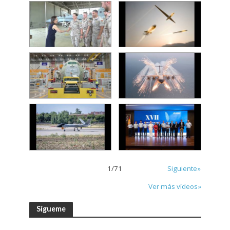
1
/
71
Siguiente»
Ver más vídeos»
Sígueme