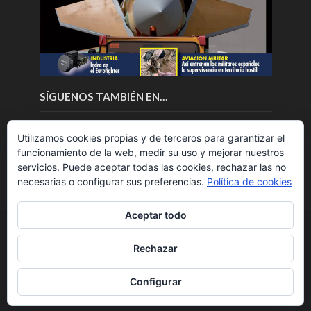
SÍGUENOS TAMBIÉN EN…
Utilizamos cookies propias y de terceros para garantizar el
funcionamiento de la web, medir su uso y mejorar nuestros
servicios. Puede aceptar todas las cookies, rechazar las no
necesarias o configurar sus preferencias.
Política de cookies
Aceptar todo
Utilizamos cookies para ofrecerte la mejor experiencia en
nuestra web.
Rechazar
Puedes aprender más sobre qué cookies utilizamos o
Copyright © 2018.Fly News.
Noticias aerospacial
/
Noticias
desactivarlas en los
ajustes
.
UAS aviación comercial
Configurar
Aceptar
Rechazar
Ajustes