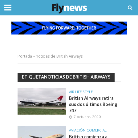
Portada
»
noticias de British Airways
ETIQUETANOTICIAS DE BRITISH AIRWAYS
AIR LIFE STYLE
British Airways retira
sus dos últimos Boeing
747
7 octubre, 2020
AVIACIÓN COMERCIAL
British comienza a