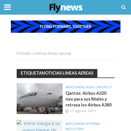
Portada
»
noticias lineas aereas
ETIQUETANOTICIAS LINEAS AEREAS
AEROLINEAS
•
ASIA / PACIFICO
Qantas: Airbus A320
neo para sus filiales y
retrasa los Airbus A380
17 agosto, 2011
AEROLINEAS
•
ESPAÑA
•
INDUSTRIA
•