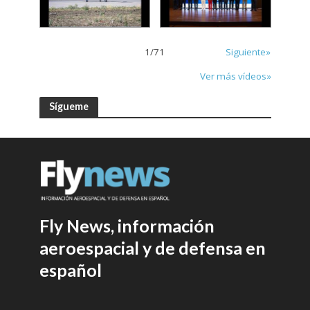
1
/
71
Siguiente»
Ver más vídeos»
Sígueme
Fly News, información
aeroespacial y de defensa en
español