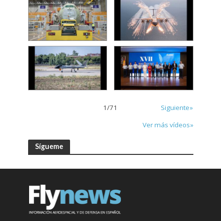
1
/
71
Siguiente»
Ver más vídeos»
Sígueme