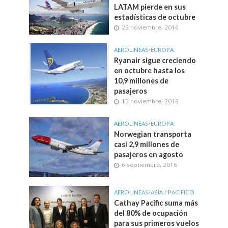
LATAM pierde en sus
estadísticas de octubre
25 noviembre, 2016
AEROLINEAS
•
EUROPA
Ryanair sigue creciendo
en octubre hasta los
10,9 millones de
pasajeros
15 noviembre, 2016
AEROLINEAS
•
EUROPA
Norwegian transporta
casi 2,9 millones de
pasajeros en agosto
6 septiembre, 2016
AEROLINEAS
•
ASIA / PACIFICO
Cathay Pacific suma más
del 80% de ocupación
para sus primeros vuelos