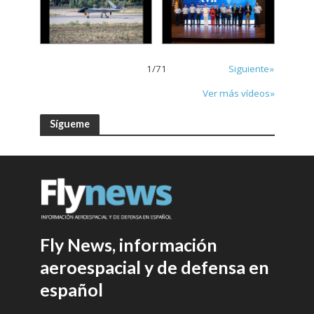
1
/
71
Siguiente»
Ver más vídeos»
Sígueme
Fly News, información
aeroespacial y de defensa en
español