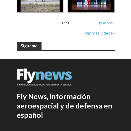
1
/
71
Siguiente»
Ver más vídeos»
Sígueme
Fly News, información
aeroespacial y de defensa en
español