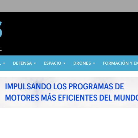
L
DEFENSA
ESPACIO
DRONES
FORMACIÓN Y E