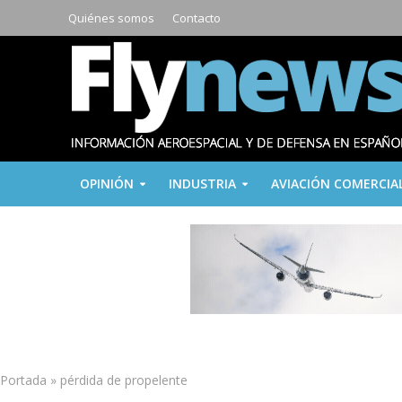
Quiénes somos
Contacto
OPINIÓN
INDUSTRIA
AVIACIÓN COMERCIA
Portada
»
pérdida de propelente