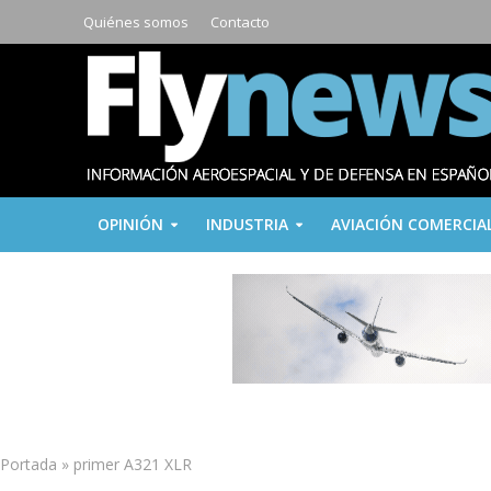
Quiénes somos
Contacto
OPINIÓN
INDUSTRIA
AVIACIÓN COMERCIA
Portada
»
primer A321 XLR