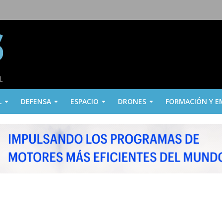
L
DEFENSA
ESPACIO
DRONES
FORMACIÓN Y E