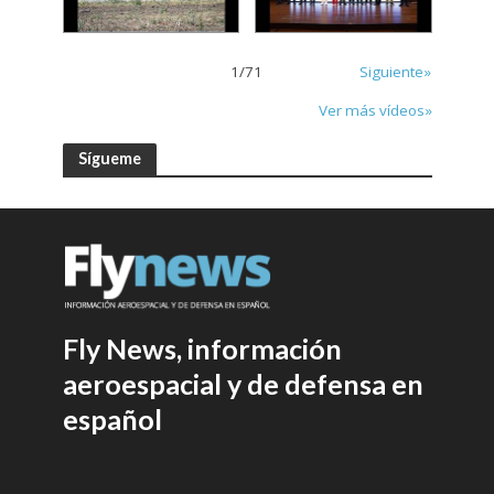
1
/
71
Siguiente»
Ver más vídeos»
Sígueme
Fly News, información
aeroespacial y de defensa en
español