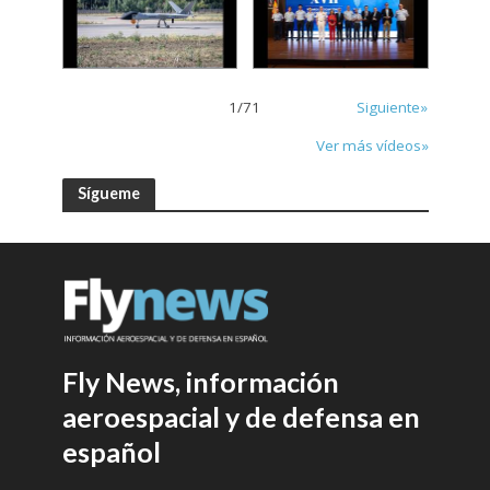
1
/
71
Siguiente»
Ver más vídeos»
Sígueme
Fly News, información
aeroespacial y de defensa en
español