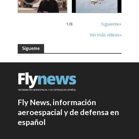
1
/
8
Siguiente»
Ver más vídeos»
Sígueme
Fly News, información
aeroespacial y de defensa en
español