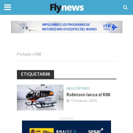
Portada
»
R88
ETIQUETAR88
HELICOPTERO
Robinson lanza el R88
10 marzo, 2025