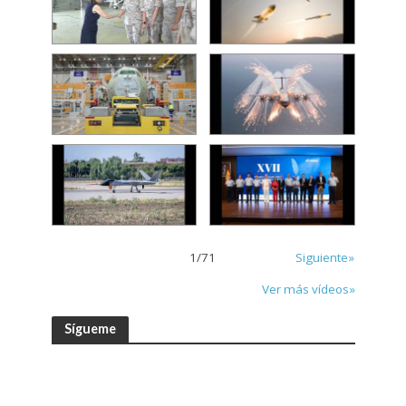
1
/
71
Siguiente»
Ver más vídeos»
Sígueme