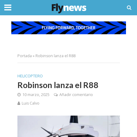
Portada
»
Robinson lanza el R88
HELICOPTERO
Robinson lanza el R88
10 marzo, 2025
Añadir comentario
Luis Calvo